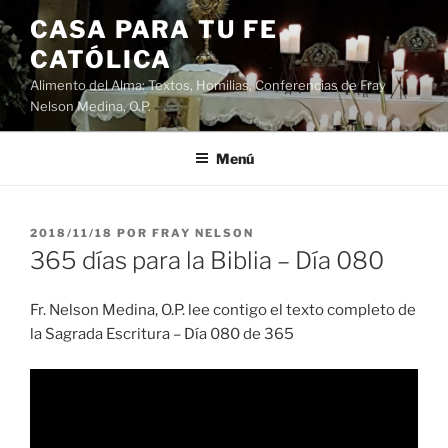
Saltar
CASA PARA TU FE
al
CATÓLICA
contenido
Alimento del Alma: Textos, Homilias, Conferencias de Fray
Nelson Medina, O.P.
Menú
PUBLICADO
2018/11/18
POR
FRAY NELSON
EL
365 días para la Biblia – Día 080
Fr. Nelson Medina, O.P. lee contigo el texto completo de
la Sagrada Escritura – Día 080 de 365