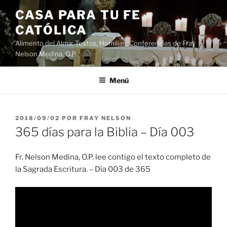
Saltar
CASA PARA TU FE
al
CATÓLICA
contenido
Alimento del Alma: Textos, Homilias, Conferencias de Fray
Nelson Medina, O.P.
Menú
PUBLICADO
2018/09/02
POR
FRAY NELSON
EL
365 días para la Biblia – Día 003
Fr. Nelson Medina, O.P. lee contigo el texto completo de
la Sagrada Escritura. – Día 003 de 365